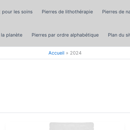
 pour les soins
Pierres de lithothérapie
Pierres de n
 la planète
Pierres par ordre alphabétique
Plan du si
Accueil
2024