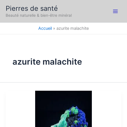
Aller
Pierres de santé
au
Main
Beauté naturelle & bien-être minéral
contenu
Men
Accueil
azurite malachite
azurite malachite