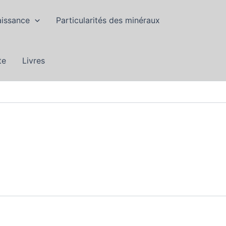
aissance
Particularités des minéraux
te
Livres