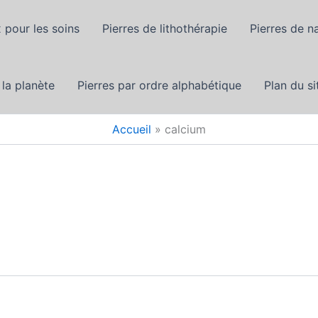
 pour les soins
Pierres de lithothérapie
Pierres de n
 la planète
Pierres par ordre alphabétique
Plan du si
Accueil
calcium