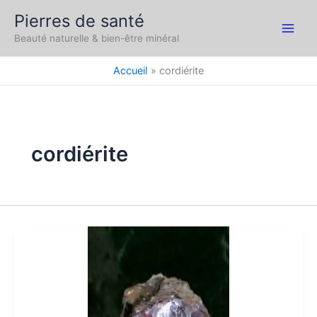
Aller
Pierres de santé
au
Main
Beauté naturelle & bien-être minéral
contenu
Men
Accueil
cordiérite
cordiérite