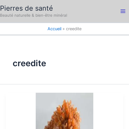
Aller
Pierres de santé
au
Ma
Beauté naturelle & bien-être minéral
contenu
Me
Accueil
creedite
creedite