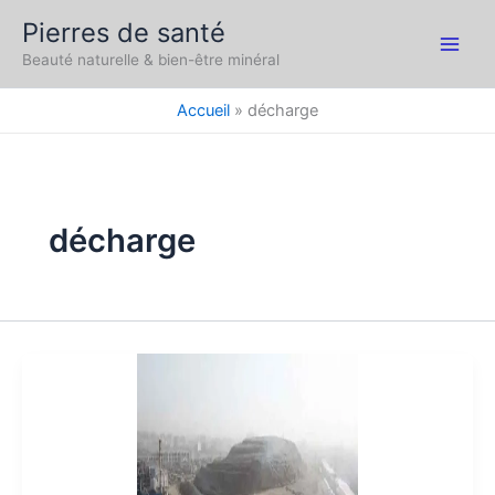
Aller
Pierres de santé
au
Main
Beauté naturelle & bien-être minéral
contenu
Men
Accueil
décharge
décharge