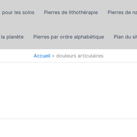
 pour les soins
Pierres de lithothérapie
Pierres de n
 la planète
Pierres par ordre alphabétique
Plan du si
Accueil
douleurs articulaires