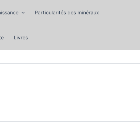
aissance
Particularités des minéraux
te
Livres