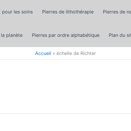
 pour les soins
Pierres de lithothérapie
Pierres de n
 la planète
Pierres par ordre alphabétique
Plan du si
Accueil
échelle de Richter