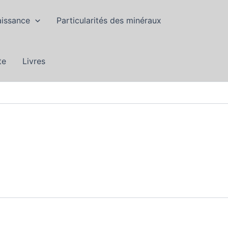
aissance
Particularités des minéraux
te
Livres