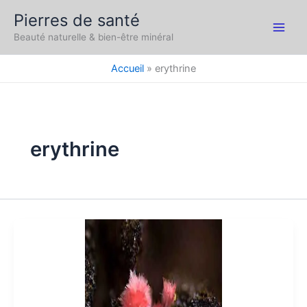
Aller
Pierres de santé
au
Main
Beauté naturelle & bien-être minéral
contenu
Men
Accueil
erythrine
erythrine