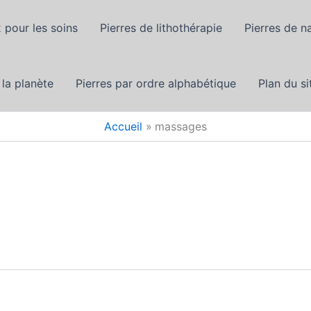
 pour les soins
Pierres de lithothérapie
Pierres de n
 la planète
Pierres par ordre alphabétique
Plan du si
Accueil
massages