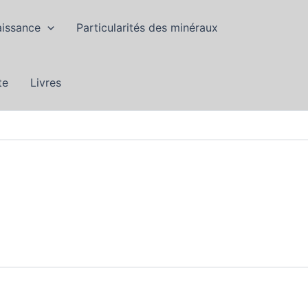
aissance
Particularités des minéraux
te
Livres