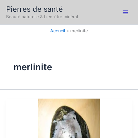
Aller
Pierres de santé
au
Main
Beauté naturelle & bien-être minéral
contenu
Men
Accueil
merlinite
merlinite