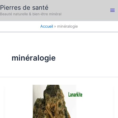
Aller
Pierres de santé
au
Ma
Beauté naturelle & bien-être minéral
contenu
Me
Accueil
minéralogie
minéralogie