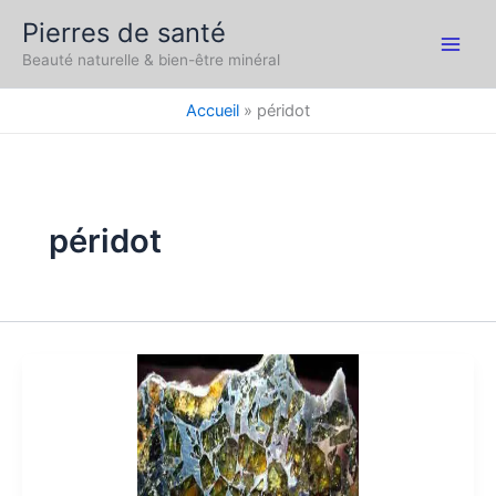
Aller
Pierres de santé
au
Main
Beauté naturelle & bien-être minéral
contenu
Men
Accueil
péridot
péridot