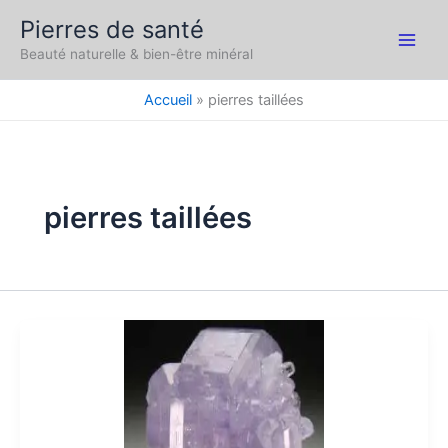
Aller
Pierres de santé
au
Main
Beauté naturelle & bien-être minéral
contenu
Men
Accueil
pierres taillées
pierres taillées