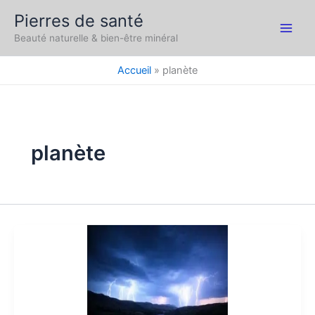
Aller
Pierres de santé
au
Main
Beauté naturelle & bien-être minéral
contenu
Men
Accueil
planète
planète