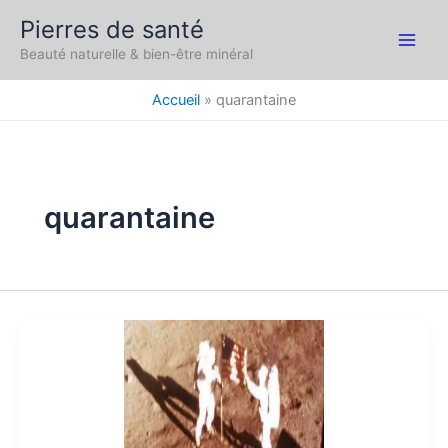
Aller
Pierres de santé
au
Main
Beauté naturelle & bien-être minéral
contenu
Men
Accueil
quarantaine
quarantaine