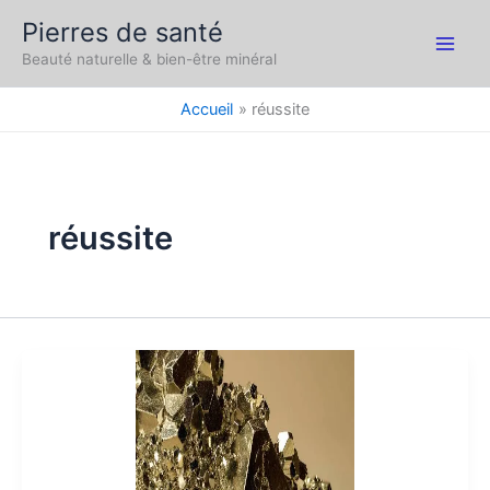
Aller
Pierres de santé
au
Main
Beauté naturelle & bien-être minéral
contenu
Men
Accueil
réussite
réussite