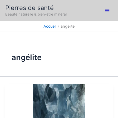
Aller
Pierres de santé
au
Main
Beauté naturelle & bien-être minéral
contenu
Men
Accueil
angélite
angélite