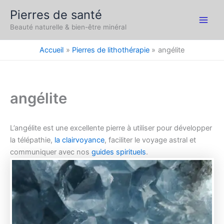
Aller
Pierres de santé
au
Main
Beauté naturelle & bien-être minéral
contenu
Men
Accueil
Pierres de lithothérapie
angélite
angélite
L’angélite est une excellente pierre à utiliser pour développer
la télépathie,
la clairvoyance
, faciliter le voyage astral et
communiquer avec nos
guides spirituels
.