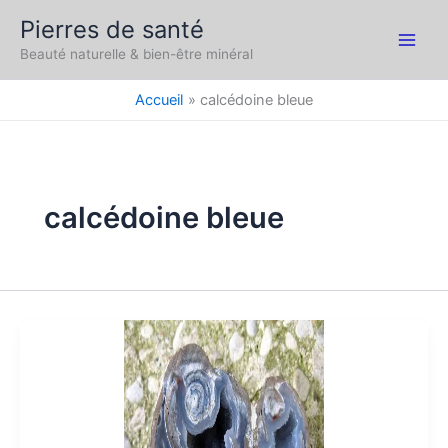
Aller
Pierres de santé
au
Main
Beauté naturelle & bien-être minéral
contenu
Men
Accueil
calcédoine bleue
calcédoine bleue