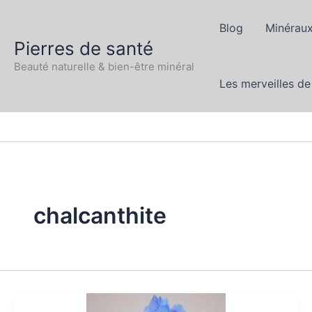
Aller
au
Blog
Minéraux
Pierres de santé
contenu
Beauté naturelle & bien-être minéral
Les merveilles de
chalcanthite