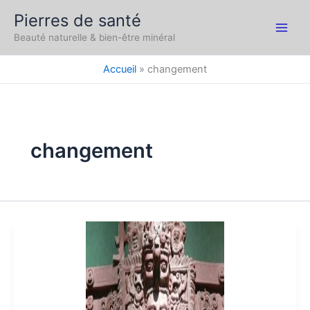
Aller
Pierres de santé
au
Main
Beauté naturelle & bien-être minéral
contenu
Men
Accueil
changement
changement