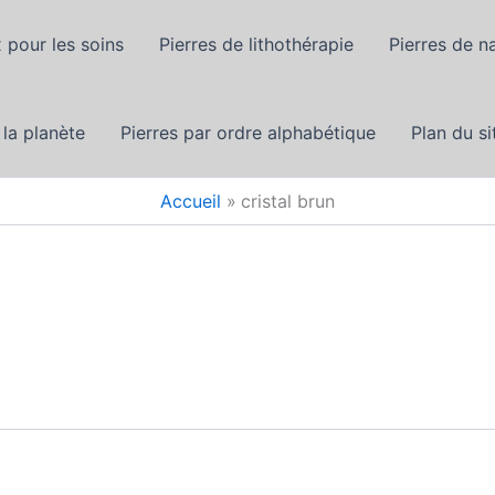
 pour les soins
Pierres de lithothérapie
Pierres de n
 la planète
Pierres par ordre alphabétique
Plan du si
Accueil
cristal brun