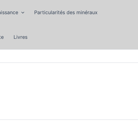
aissance
Particularités des minéraux
te
Livres