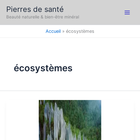
Aller
Pierres de santé
au
Main
Beauté naturelle & bien-être minéral
contenu
Men
Accueil
écosystèmes
écosystèmes