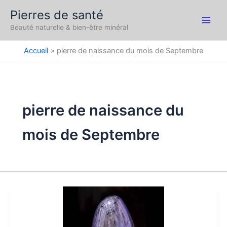
Aller
Pierres de santé
au
Main
Beauté naturelle & bien-être minéral
contenu
Men
Accueil
pierre de naissance du mois de Septembre
pierre de naissance du
mois de Septembre