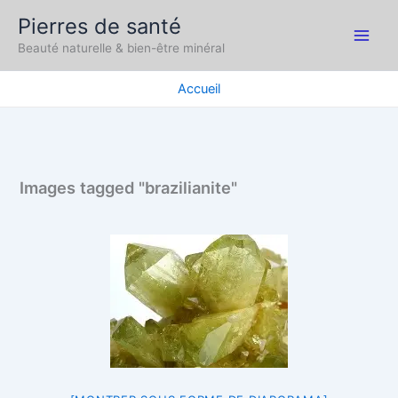
Aller
Pierres de santé
au
Main
Beauté naturelle & bien-être minéral
contenu
Men
Accueil
Images tagged "brazilianite"