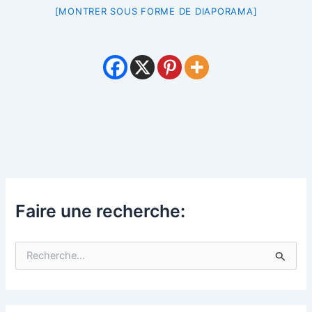
[MONTRER SOUS FORME DE DIAPORAMA]
Faire une recherche:
R
e
c
h
e