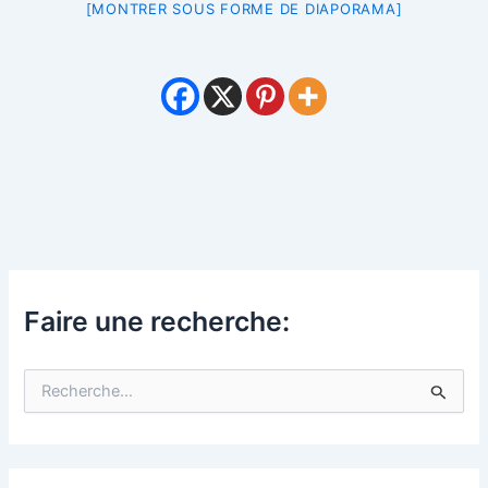
[MONTRER SOUS FORME DE DIAPORAMA]
Faire une recherche:
R
e
c
h
e
r