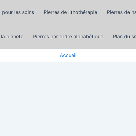
 pour les soins
Pierres de lithothérapie
Pierres de n
 la planète
Pierres par ordre alphabétique
Plan du si
Accueil