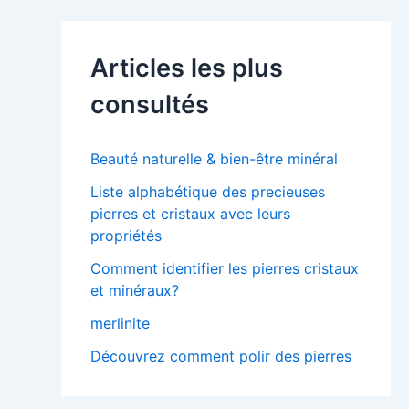
e
r
c
Articles les plus
h
e
consultés
r
:
Beauté naturelle & bien-être minéral
Liste alphabétique des precieuses
pierres et cristaux avec leurs
propriétés
Comment identifier les pierres cristaux
et minéraux?
merlinite
Découvrez comment polir des pierres