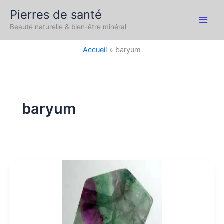
Aller
Pierres de santé
au
Main
Beauté naturelle & bien-être minéral
contenu
Men
Accueil
baryum
baryum