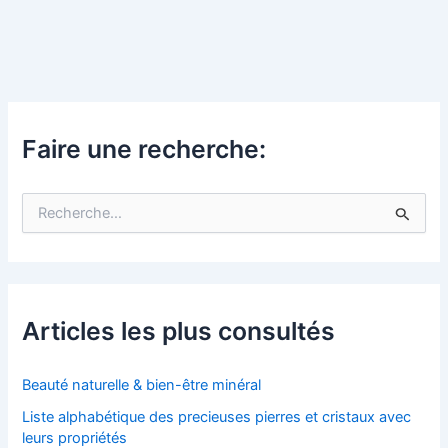
Faire une recherche:
R
e
c
h
e
r
c
Articles les plus consultés
h
e
r
Beauté naturelle & bien-être minéral
Liste alphabétique des precieuses pierres et cristaux avec
:
leurs propriétés