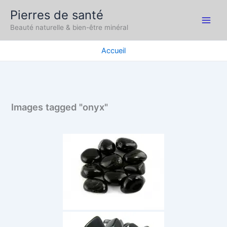
Aller
Pierres de santé
au
Main
Beauté naturelle & bien-être minéral
contenu
Men
Accueil
Images tagged "onyx"