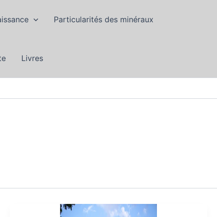
aissance
Particularités des minéraux
te
Livres