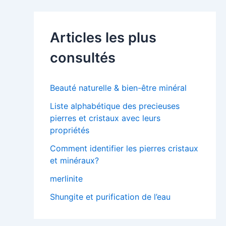
e
r
c
Articles les plus
h
e
consultés
r
:
Beauté naturelle & bien-être minéral
Liste alphabétique des precieuses
pierres et cristaux avec leurs
propriétés
Comment identifier les pierres cristaux
et minéraux?
merlinite
Shungite et purification de l’eau