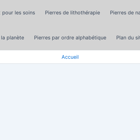
 pour les soins
Pierres de lithothérapie
Pierres de n
 la planète
Pierres par ordre alphabétique
Plan du si
Accueil